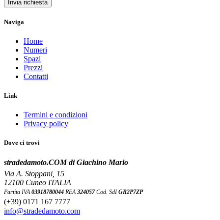
Invia richiesta
Naviga
Home
Numeri
Spazi
Prezzi
Contatti
Link
Termini e condizioni
Privacy policy
Dove ci trovi
stradedamoto.COM di Giachino Mario
Via A. Stoppani, 15
12100 Cuneo ITALIA
Partita IVA
03918780044
REA
324057
Cod. SdI
GR2P7ZP
(+39) 0171 167 7777
info@stradedamoto.com