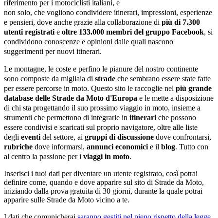
riferimento per i motociclisti italiani, e
non solo, che vogliono condividere itinerari, impressioni, esperienze
e pensieri, dove anche grazie alla collaborazione di
più di 7.300
utenti registrati
e
oltre 133.000
membri del gruppo Facebook
, si
condividono conoscenze e opinioni dalle quali nascono
suggerimenti per nuovi itinerari.
Le montagne, le coste e perfino le pianure del nostro continente
sono composte da migliaia di
strade
che sembrano essere state fatte
per essere percorse in moto. Questo sito le raccoglie nel
più grande
database delle Strade da Moto d'Europa
e le mette a disposizione
di chi sta progettando il suo prossimo viaggio in moto, insieme a
strumenti che permettono di integrarle in
itinerari
che possono
essere condivisi e scaricati sul proprio navigatore, oltre alle liste
degli
eventi
del settore, ai
gruppi di discussione
dove confrontarsi,
rubriche
dove informarsi,
annunci economici
e il
blog
. Tutto con
al centro la passione per i
viaggi in moto
.
Inserisci i tuoi dati
per diventare un utente registrato, così potrai
definire come, quando e dove apparire sul sito di
Strade da Moto
,
iniziando dalla
prova gratuita di 30 giorni
, durante la quale potrai
apparire sulle Strade da Moto vicino a te.
I dati che comunicherai
saranno gestiti nel pieno rispetto della legge