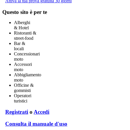
Attiva la tua prova gratuita 30 giorni
Questo sito è
per te
Alberghi
& Hotel
Ristoranti &
street-food
Bar &
locali
Concessionari
moto
Accessori
moto
Abbigliamento
moto
Officine &
gommisti
Operatori
turistici
Registrati
o
Accedi
Consulta il manuale d'uso