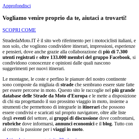
Approfondisci
Vogliamo venire proprio da te,
aiutaci
a trovarti!
SCOPRI COME
StradedaMoto.IT
è il sito web riferimento per i motociclisti italiani, e
non solo, che vogliono condividere itinerari, impressioni, esperienze
e pensieri, dove anche grazie alla collaborazione di
più di 7.300
utenti registrati
e
oltre 133.000
membri del gruppo Facebook
, si
condividono conoscenze e opinioni dalle quali nascono
suggerimenti per nuovi itinerari.
Le montagne, le coste e perfino le pianure del nostro continente
sono composte da migliaia di
strade
che sembrano essere state fatte
per essere percorse in moto. Questo sito le raccoglie nel
più grande
database delle Strade da Moto d'Europa
e le mette a disposizione
di chi sta progettando il suo prossimo viaggio in moto, insieme a
strumenti che permettono di integrarle in
itinerari
che possono
essere condivisi e scaricati sul proprio navigatore, oltre alle liste
degli
eventi
del settore, ai
gruppi di discussione
dove confrontarsi,
rubriche
dove informarsi,
annunci economici
e il
blog
. Tutto con
al centro la passione per i
viaggi in moto
.